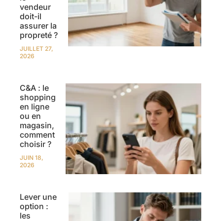
vendeur
doit-il
assurer la
propreté ?
JUILLET 27,
2026
C&A : le
shopping
en ligne
ou en
magasin,
comment
choisir ?
JUIN 18,
2026
Lever une
option :
les