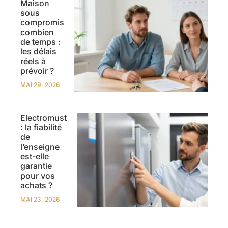
Maison
sous
compromis
combien
de temps :
les délais
réels à
prévoir ?
MAI 29, 2026
Electromust
: la fiabilité
de
l’enseigne
est-elle
garantie
pour vos
achats ?
MAI 23, 2026