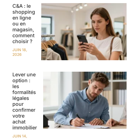
C&A : le
shopping
en ligne
ou en
magasin,
comment
choisir ?
JUIN 18,
2026
Lever une
option :
les
formalités
légales
pour
confirmer
votre
achat
immobilier
JUIN 14,