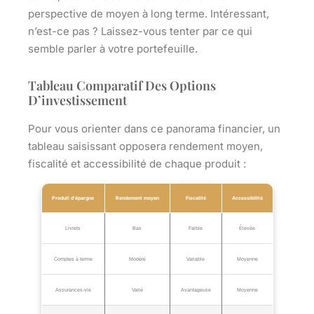
perspective de moyen à long terme. Intéressant,
n’est-ce pas ? Laissez-vous tenter par ce qui
semble parler à votre portefeuille.
Tableau Comparatif Des Options
D’investissement
Pour vous orienter dans ce panorama financier, un
tableau saisissant opposera rendement moyen,
fiscalité et accessibilité de chaque produit :
Produit d’épargne
Rendement moyen
Fiscalité
Accessibilité
Livrets
Bas
Faible
Élevée
Comptes à terme
Modéré
Variable
Moyenne
Assurances-vie
Varié
Avantageuse
Moyenne