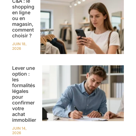
C&A : le
shopping
en ligne
ou en
magasin,
comment
choisir ?
JUIN 18,
2026
Lever une
option :
les
formalités
légales
pour
confirmer
votre
achat
immobilier
JUIN 14,
2026