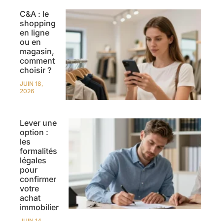
C&A : le
shopping
en ligne
ou en
magasin,
comment
choisir ?
JUIN 18,
2026
Lever une
option :
les
formalités
légales
pour
confirmer
votre
achat
immobilier
JUIN 14,