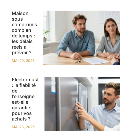
Maison
sous
compromis
combien
de temps :
les délais
réels à
prévoir ?
MAI 29, 2026
Electromust
: la fiabilité
de
l’enseigne
est-elle
garantie
pour vos
achats ?
MAI 23, 2026