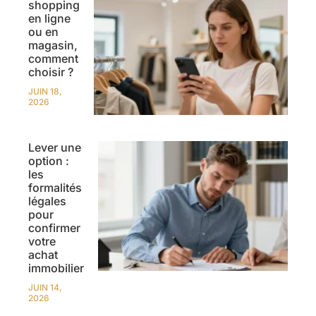
shopping
en ligne
ou en
magasin,
comment
choisir ?
JUIN 18,
2026
Lever une
option :
les
formalités
légales
pour
confirmer
votre
achat
immobilier
JUIN 14,
2026