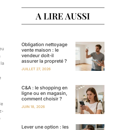
A LIRE AUSSI
Obligation nettoyage
eu
vente maison : le
vendeur doit-il
s
assurer la propreté ?
la
JUILLET 27, 2026
e
C&A : le shopping en
ligne ou en magasin,
comment choisir ?
le
JUIN 18, 2026
z-
e
Lever une option : les