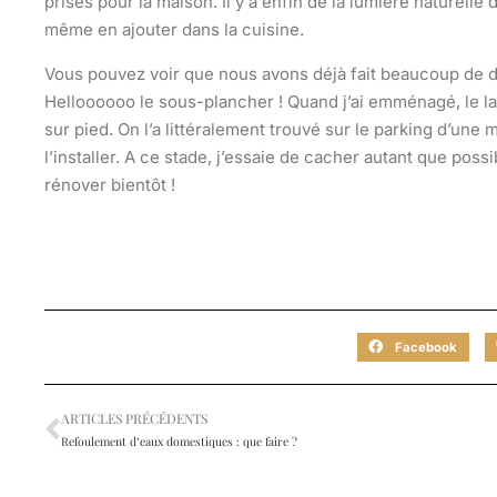
prises pour la maison. Il y a enfin de la lumière naturelle 
même en ajouter dans la cuisine.
Vous pouvez voir que nous avons déjà fait beaucoup de dém
Helloooooo le sous-plancher ! Quand j’ai emménagé, le la
sur pied. On l’a littéralement trouvé sur le parking d’une 
l’installer. A ce stade, j’essaie de cacher autant que possib
rénover bientôt !
Facebook
ARTICLES PRÉCÉDENTS
Refoulement d’eaux domestiques : que faire ?