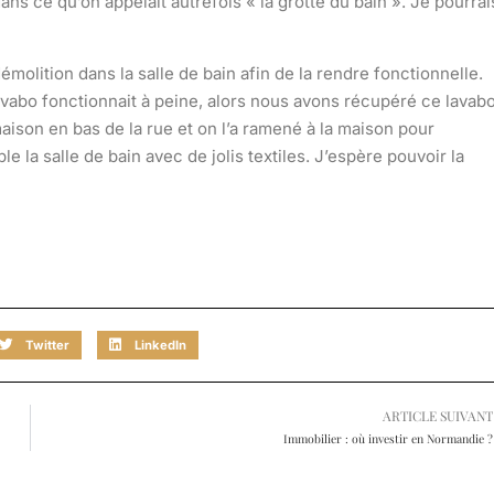
dans ce qu’on appelait autrefois « la grotte du bain ». Je pourrai
olition dans la salle de bain afin de la rendre fonctionnelle.
vabo fonctionnait à peine, alors nous avons récupéré ce lavab
maison en bas de la rue et on l’a ramené à la maison pour
le la salle de bain avec de jolis textiles. J’espère pouvoir la
Twitter
LinkedIn
ARTICLE SUIVANT
Immobilier : où investir en Normandie ?