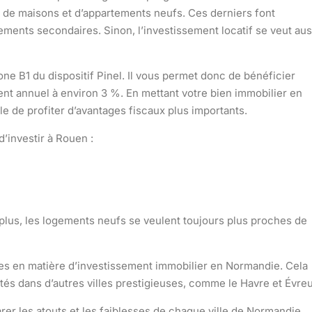
s, de maisons et d’appartements neufs. Ces derniers font
gements secondaires. Sinon,
l’investissement locatif
se veut aus
zone B1 du dispositif Pinel. Il vous permet donc de bénéficier
nt annuel à environ 3 %
. En mettant votre bien immobilier en
e de profiter d’avantages fiscaux plus importants.
d’investir à Rouen :
De plus, les logements neufs se veulent toujours
plus proches de
sées en matière d’investissement immobilier en Normandie. Cela
és dans d’autres villes prestigieuses, comme le Havre et Évreu
rer les atouts et les faiblesses de chaque ville de Normandie.