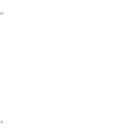
si
x.