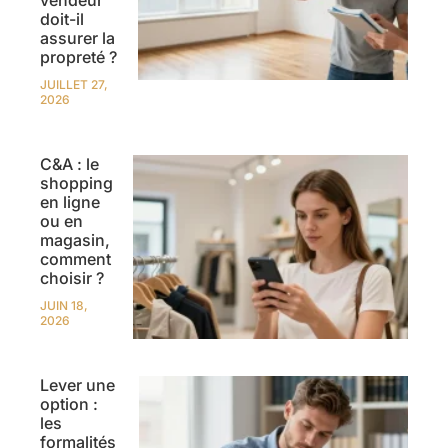
doit-il
assurer la
propreté ?
JUILLET 27,
2026
C&A : le
shopping
en ligne
ou en
magasin,
comment
choisir ?
JUIN 18,
2026
Lever une
option :
les
formalités