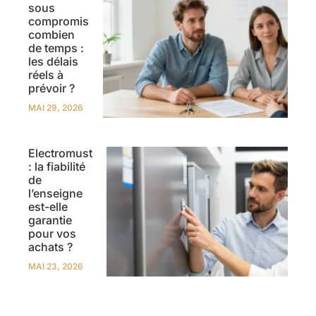
sous
compromis
combien
de temps :
les délais
réels à
prévoir ?
MAI 29, 2026
Electromust
: la fiabilité
de
l’enseigne
est-elle
garantie
pour vos
achats ?
MAI 23, 2026