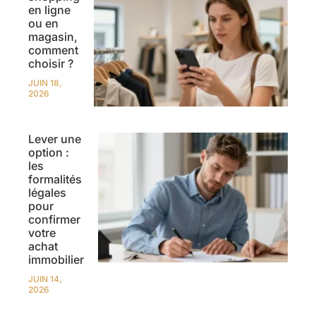
en ligne
ou en
magasin,
comment
choisir ?
JUIN 18,
2026
Lever une
option :
les
formalités
légales
pour
confirmer
votre
achat
immobilier
JUIN 14,
2026