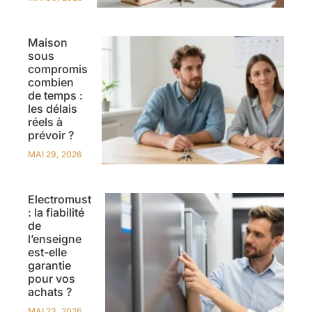
Maison
sous
compromis
combien
de temps :
les délais
réels à
prévoir ?
MAI 29, 2026
Electromust
: la fiabilité
de
l’enseigne
est-elle
garantie
pour vos
achats ?
MAI 23, 2026