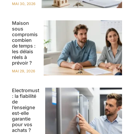
MAI 30, 2026
Maison
sous
compromis
combien
de temps :
les délais
réels à
prévoir ?
MAI 29, 2026
Electromust
: la fiabilité
de
l’enseigne
est-elle
garantie
pour vos
achats ?