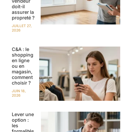
vendeur
doit-il
assurer la
propreté ?
JUILLET 27,
2026
C&A : le
shopping
en ligne
ou en
magasin,
comment
choisir ?
JUIN 18,
2026
Lever une
option :
les
formalités