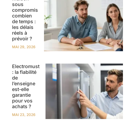
sous
compromis
combien
de temps :
les délais
réels à
prévoir ?
MAI 29, 2026
Electromust
: la fiabilité
de
l’enseigne
est-elle
garantie
pour vos
achats ?
MAI 23, 2026