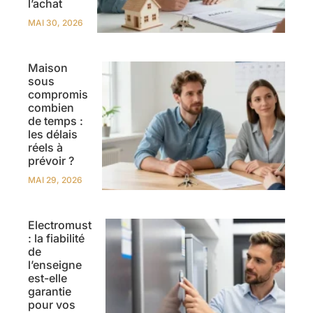
l’achat
MAI 30, 2026
Maison
sous
compromis
combien
de temps :
les délais
réels à
prévoir ?
MAI 29, 2026
Electromust
: la fiabilité
de
l’enseigne
est-elle
garantie
pour vos