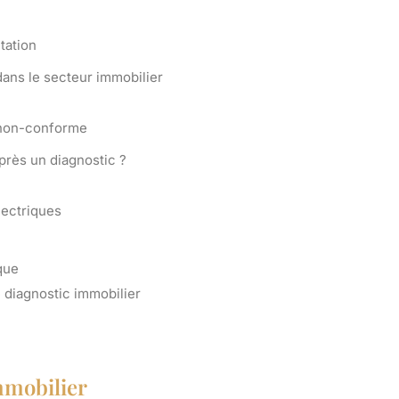
tation
 dans le secteur immobilier
 non-conforme
près un diagnostic ?
lectriques
que
 diagnostic immobilier
mmobilier