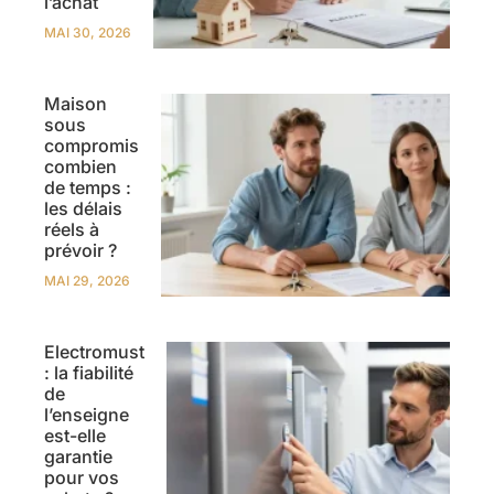
l’achat
MAI 30, 2026
Maison
sous
compromis
combien
de temps :
les délais
réels à
prévoir ?
MAI 29, 2026
Electromust
: la fiabilité
de
l’enseigne
est-elle
garantie
pour vos