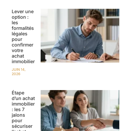
Lever une
option :
les
formalités
légales
pour
confirmer
votre
achat
immobilier
JUIN 14,
2026
Étape
d’un achat
immobilier
: les 7
jalons
pour
sécuriser