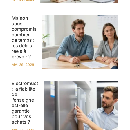
Maison
sous
compromis
combien
de temps :
les délais
réels à
prévoir ?
MAI 29, 2026
Electromust
: la fiabilité
de
l’enseigne
est-elle
garantie
pour vos
achats ?
MAI 23, 2026