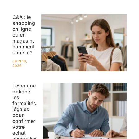
C&A : le
shopping
en ligne
ou en
magasin,
comment
choisir ?
JUIN 18,
2026
Lever une
option :
les
formalités
légales
pour
confirmer
votre
achat
immobilier