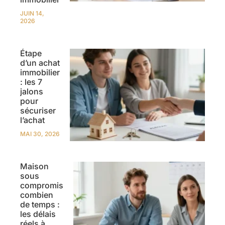
JUIN 14,
2026
Étape
d’un achat
immobilier
: les 7
jalons
pour
sécuriser
l’achat
MAI 30, 2026
Maison
sous
compromis
combien
de temps :
les délais
réels à