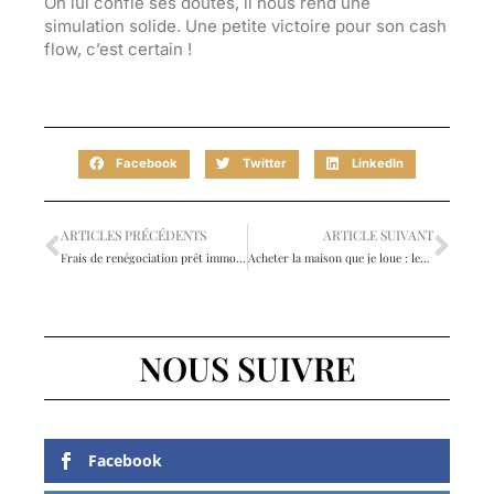
On lui confie ses doutes, il nous rend une
simulation solide. Une petite victoire pour son cash
flow, c’est certain !
Facebook
Twitter
LinkedIn
ARTICLES PRÉCÉDENTS
ARTICLE SUIVANT
Frais de renégociation prêt immobilier : les économies sont-elles vraiment rentables ?
Acheter la maison que je loue : les étapes pour devenir propriétaire
NOUS SUIVRE
Facebook