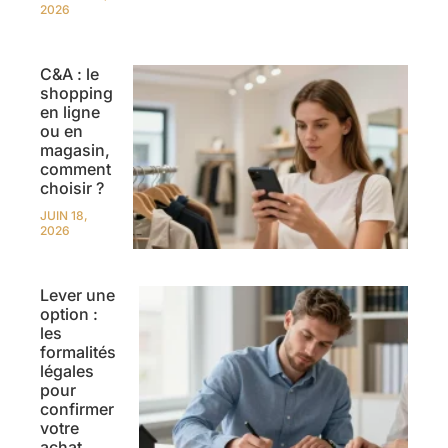
2026
C&A : le
shopping
en ligne
ou en
magasin,
comment
choisir ?
JUIN 18,
2026
Lever une
option :
les
formalités
légales
pour
confirmer
votre
achat