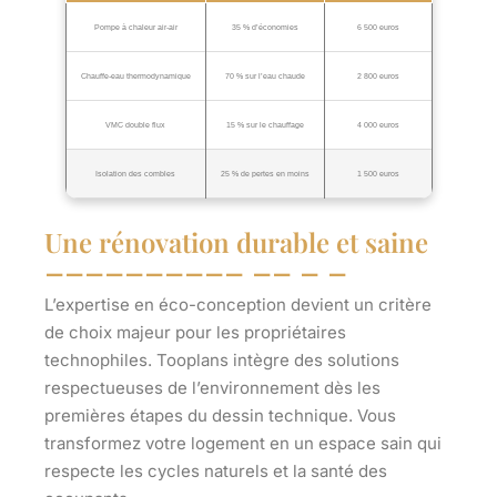
Pompe à chaleur air-air
35 % d’économies
6 500 euros
Chauffe-eau thermodynamique
70 % sur l’eau chaude
2 800 euros
VMC double flux
15 % sur le chauffage
4 000 euros
Isolation des combles
25 % de pertes en moins
1 500 euros
Une rénovation durable et saine
L’expertise en éco-conception devient un critère
de choix majeur pour les propriétaires
technophiles. Tooplans intègre des solutions
respectueuses de l’environnement dès les
premières étapes du dessin technique. Vous
transformez votre logement en un espace sain qui
respecte les cycles naturels et la santé des