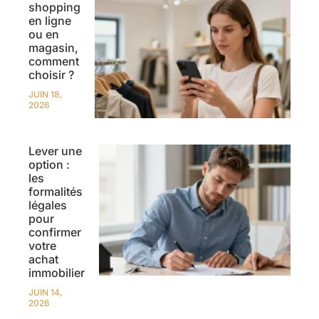
shopping
en ligne
ou en
magasin,
comment
choisir ?
JUIN 18,
2026
Lever une
option :
les
formalités
légales
pour
confirmer
votre
achat
immobilier
JUIN 14,
2026