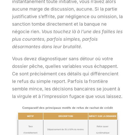
instantanément toute initiative, vous n’avez alors
aucune marge de discussion, aucune.
Si la partie
justificative s’effrite, par négligence ou omission, la
sanction tombe directement et la banque ne
négocie rien.
Vous touchez là à l’une des failles les
plus courantes, parfois simples, parfois
désarmantes dans leur brutalité.
Vous devez diagnostiquer sans détour où votre
dossier pêche, quelles variables vous échappent.
Ce sont précisément ces détails qui différencient
le refus du simple report.
Parfois la frontière
semble mince, les décisions bancaires se jouent à
la virgule et à l’impression fugace que vous laissez.
Comparatif des principaux motifs de refus de rachat de crédit
MOTIF
DESCRIPTION
IMPACT SUR LA DEMANDE
Taux
Refus quasi
Dépassement de 35 à 50% du revenu
d’endettement
systématique