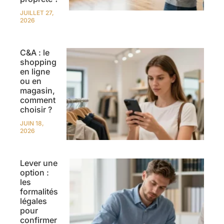
JUILLET 27,
2026
C&A : le
shopping
en ligne
ou en
magasin,
comment
choisir ?
JUIN 18,
2026
Lever une
option :
les
formalités
légales
pour
confirmer