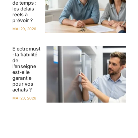
de temps :
les délais
réels à
prévoir ?
MAI 29, 2026
Electromust
: la fiabilité
de
l’enseigne
est-elle
garantie
pour vos
achats ?
MAI 23, 2026