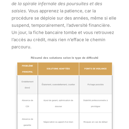
de la spirale infernale des poursuites et des
saisies.
Vous apprenez la patience, car la
procédure se déploie sur des années, même si elle
suspend, temporairement, l’adversité financière.
Un jour, la fiche bancaire tombe et vous retrouvez
l’accès au crédit, mais rien n’efface le chemin
parcouru.
Résumé des solutions selon le type de difficulté
PROBLÈME
SOLUTIONS ADAPTÉES
POINTS DE VIGILANCE
PRINCIPAL
Endettement
Étalement, surendettement, courtier
Fichage possible
élevé
Absence de
Ajout de garant, optimisation de
Stabilité professionnelle à
CDI
dossier
privilégier
Absence de
Négociation ou apport d’un bien
Risques en cas de défaut
garantie