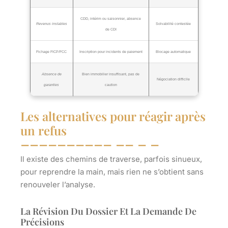
CDD, intérim ou saisonnier, absence
Revenus instables
Solvabilité contestée
de CDI
Fichage FICP/FCC
Inscription pour incidents de paiement
Blocage automatique
Absence de
Bien immobilier insuffisant, pas de
Négociation difficile
garanties
caution
Les alternatives pour réagir après
un refus
Il existe des chemins de traverse, parfois sinueux,
pour reprendre la main, mais rien ne s’obtient sans
renouveler l’analyse.
La Révision Du Dossier Et La Demande De
Précisions