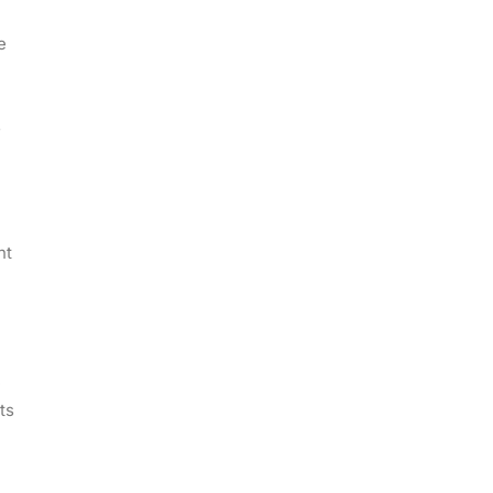
e
s
nt
e
ts