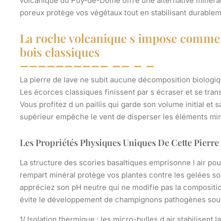
volcanique du Puy-de-Dôme offre une alternative minérale
poreux protège vos végétaux tout en stabilisant durableme
La roche volcanique s impose comme 
bois classiques
La pierre de lave ne subit aucune décomposition biologiq
Les écorces classiques finissent par s écraser et se tra
Vous profitez d un paillis qui garde son volume initial et s
supérieur empêche le vent de disperser les éléments miné
Les Propriétés Physiques Uniques De Cette Pierr
La structure des scories basaltiques emprisonne l air pour
rempart minéral protège vos plantes contre les gelées so
appréciez son pH neutre qui ne modifie pas la compositio
évite le développement de champignons pathogènes souv
1/
Isolation thermique
: les micro-bulles d air stabilisent 