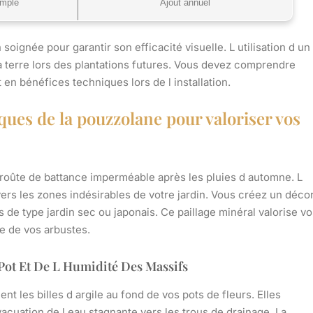
imple
Ajout annuel
oignée pour garantir son efficacité visuelle. L utilisation d un
a terre lors des plantations futures. Vous devez comprendre
en bénéfices techniques lors de l installation.
iques de la pouzzolane pour valoriser vos
 croûte de battance imperméable après les pluies d automne. L
vers les zones indésirables de votre jardin. Vous créez un déco
de type jardin sec ou japonais. Ce paillage minéral valorise vo
ge de vos arbustes.
Pot Et De L Humidité Des Massifs
 les billes d argile au fond de vos pots de fleurs. Elles
acuation de l eau stagnante vers les trous de drainage. La