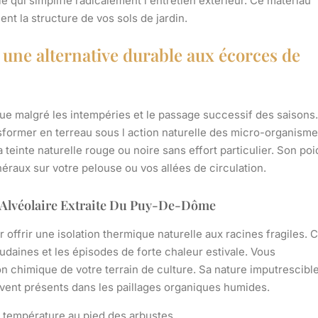
 qui simplifie radicalement l entretien extérieur. Ce matériau
nt la structure de vos sols de jardin.
une alternative durable aux écorces de
ue malgré les intempéries et le passage successif des saisons.
nsformer en terreau sous l action naturelle des micro-organisme
a teinte naturelle rouge ou noire sans effort particulier. Son poi
raux sur votre pelouse ou vos allées de circulation.
e Alvéolaire Extraite Du Puy-De-Dôme
 offrir une isolation thermique naturelle aux racines fragiles. 
udaines et les épisodes de forte chaleur estivale. Vous
n chimique de votre terrain de culture. Sa nature imputrescibl
ent présents dans les paillages organiques humides.
la température au pied des arbustes.