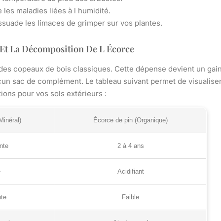
e les maladies liées à l humidité.
issuade les limaces de grimper sur vos plantes.
 Et La Décomposition De L Écorce
i des copeaux de bois classiques. Cette dépense devient un gai
cun sac de complément. Le tableau suivant permet de visualise
ions pour vos sols extérieurs :
Minéral)
Écorce de pin (Organique)
nte
2 à 4 ans
e
Acidifiant
nte
Faible