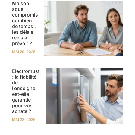
Maison
sous
compromis
combien
de temps :
les délais
réels à
prévoir ?
MAI 29, 2026
Electromust
: la fiabilité
de
l’enseigne
est-elle
garantie
pour vos
achats ?
MAI 23, 2026