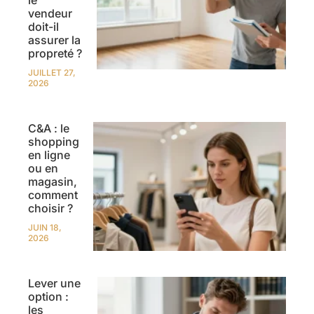
vendeur
doit-il
assurer la
propreté ?
JUILLET 27,
2026
C&A : le
shopping
en ligne
ou en
magasin,
comment
choisir ?
JUIN 18,
2026
Lever une
option :
les