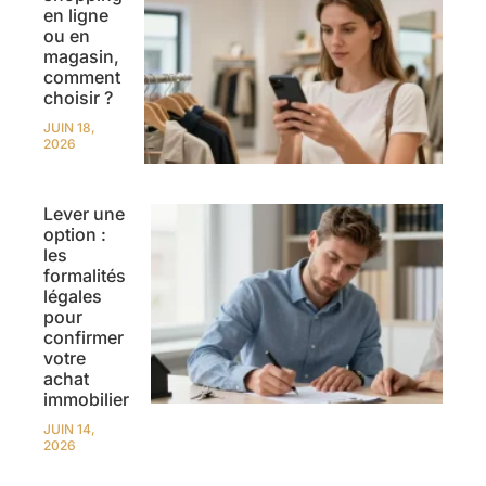
en ligne
ou en
magasin,
comment
choisir ?
JUIN 18,
2026
Lever une
option :
les
formalités
légales
pour
confirmer
votre
achat
immobilier
JUIN 14,
2026