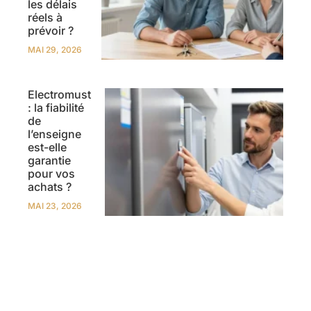
les délais
réels à
prévoir ?
MAI 29, 2026
Electromust
: la fiabilité
de
l’enseigne
est-elle
garantie
pour vos
achats ?
MAI 23, 2026