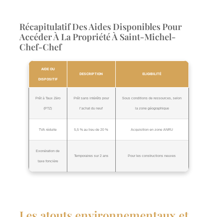
Récapitulatif Des Aides Disponibles Pour
Accéder À La Propriété À Saint-Michel-
Chef-Chef
AIDE OU
DESCRIPTION
ELIGIBILITÉ
DISPOSITIF
Prêt à Taux Zéro
Prêt sans intérêts pour
Sous conditions de ressources, selon
(PTZ)
l’achat du neuf
la zone géographique
TVA réduite
5,5 % au lieu de 20 %
Acquisition en zone ANRU
Exonération de
Temporaires sur 2 ans
Pour les constructions neuves
taxe foncière
Les atouts environnementaux et