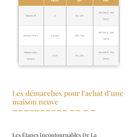
PIÈCES
(M²)
PRIX
259 000 € , 350
Maison T4
4
80 , 100
000 €
350 000 € , 490
Maison T5 et +
5 et plus
100 , 130
000 €
Maison avec
300 000 € , 394
4 à 5
90 , 120
terrasse
000 €
Les démarches pour l’achat d’une
maison neuve
Les Étapes Incontournables De La