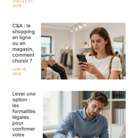
JUILLET 27,
2026
C&A : le
shopping
en ligne
ou en
magasin,
comment
choisir ?
JUIN 18,
2026
Lever une
option :
les
formalités
légales
pour
confirmer
votre