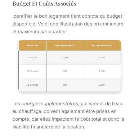
Budget Et Coûts Associés
Identifier le bon logement tient compte du budget
disponible. Voici une illustration des prix minimum
et maximum par quartier :
QUARTIER
PRIX MINIMUM (€)
PRIX MAXIMUM (€)
Le Marais
1,200
3,000
Montmartre
950
2,500
La Défense
800
2,200
Les
charges supplémentaires,
qui varient de l’eau
au chauffage, doivent également être prises en
compte, car elles impactent le coût total et donc la
viabilité financière de la location.