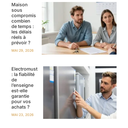
Maison
sous
compromis
combien
de temps :
les délais
réels à
prévoir ?
MAI 29, 2026
Electromust
: la fiabilité
de
l’enseigne
est-elle
garantie
pour vos
achats ?
MAI 23, 2026