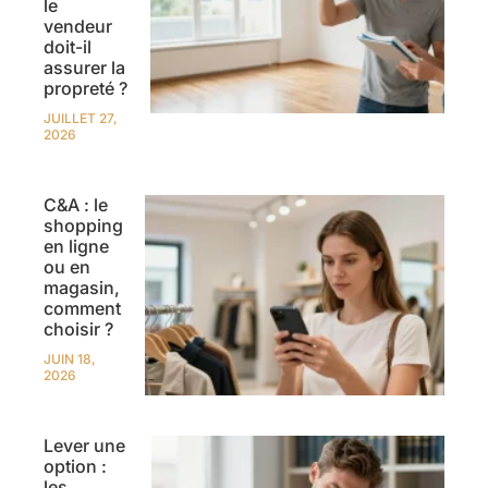
le
vendeur
doit-il
assurer la
propreté ?
JUILLET 27,
2026
C&A : le
shopping
en ligne
ou en
magasin,
comment
choisir ?
JUIN 18,
2026
Lever une
option :
les