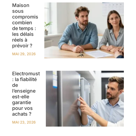
Maison
sous
compromis
combien
de temps :
les délais
réels à
prévoir ?
MAI 29, 2026
Electromust
: la fiabilité
de
l’enseigne
est-elle
garantie
pour vos
achats ?
MAI 23, 2026