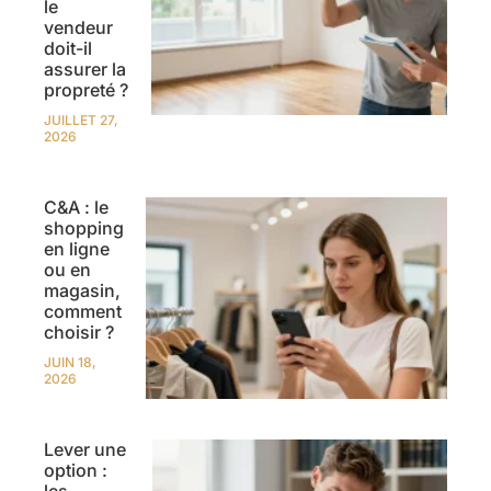
le
vendeur
doit-il
assurer la
propreté ?
JUILLET 27,
2026
C&A : le
shopping
en ligne
ou en
magasin,
comment
choisir ?
JUIN 18,
2026
Lever une
option :
les