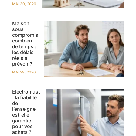
MAI 30, 2026
Maison
sous
compromis
combien
de temps :
les délais
réels à
prévoir ?
MAI 29, 2026
Electromust
: la fiabilité
de
l’enseigne
est-elle
garantie
pour vos
achats ?