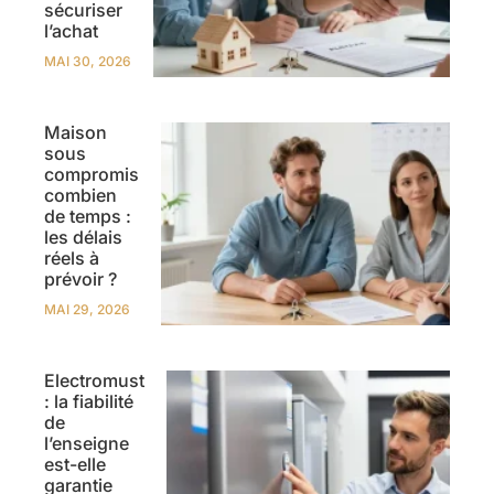
sécuriser
l’achat
MAI 30, 2026
Maison
sous
compromis
combien
de temps :
les délais
réels à
prévoir ?
MAI 29, 2026
Electromust
: la fiabilité
de
l’enseigne
est-elle
garantie