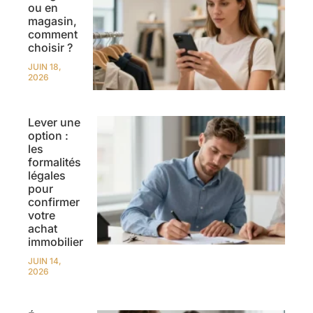
ou en
magasin,
comment
choisir ?
JUIN 18,
2026
Lever une
option :
les
formalités
légales
pour
confirmer
votre
achat
immobilier
JUIN 14,
2026