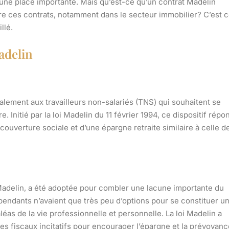
t une place importante. Mais qu’est-ce qu’un contrat Madelin
e ces contrats, notamment dans le secteur immobilier? C’est 
llé.
adelin
alement aux travailleurs non-salariés (TNS) qui souhaitent se
Initié par la loi Madelin du 11 février 1994, ce dispositif répo
couverture sociale et d’une épargne retraite similaire à celle d
Madelin, a été adoptée pour combler une lacune importante du
dépendants n’avaient que très peu d’options pour se constituer u
éas de la vie professionnelle et personnelle. La loi Madelin a
s fiscaux incitatifs pour encourager l’épargne et la prévoyanc