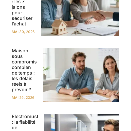
: les 7
jalons
pour
sécuriser
l’achat
MAI 30, 2026
Maison
sous
compromis
combien
de temps :
les délais
réels à
prévoir ?
MAI 29, 2026
Electromust
: la fiabilité
de