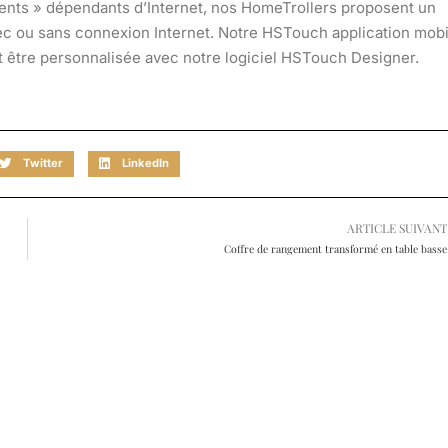
gents » dépendants d’Internet, nos
HomeTrollers
proposent un
ec ou sans connexion Internet. Notre
HSTouch
application mobi
ut être personnalisée avec notre logiciel HSTouch Designer.
Twitter
LinkedIn
ARTICLE SUIVANT
Coffre de rangement transformé en table basse