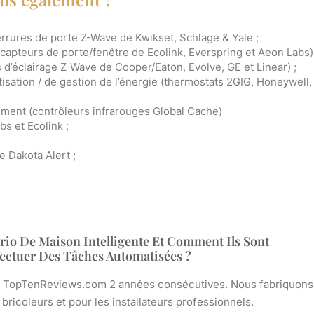
errures de porte Z-Wave de Kwikset, Schlage & Yale ;
capteurs de porte/fenêtre de Ecolink, Everspring et Aeon Labs) 
ts d’éclairage Z-Wave de Cooper/Eaton, Evolve, GE et Linear) ;
atisation / de gestion de l’énergie (thermostats 2GIG, Honeywell,
ement (contrôleurs infrarouges Global Cache)
s et Ecolink ;
e Dakota Alert ;
io De Maison Intelligente Et Comment Ils Sont
ectuer Des Tâches Automatisées ?
r TopTenReviews.com 2 années consécutives. Nous fabriquons
ricoleurs et pour les installateurs professionnels.