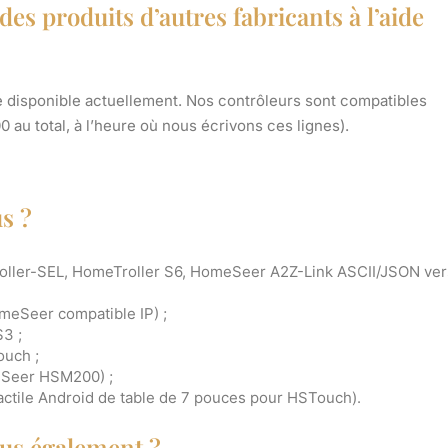
s produits d’autres fabricants à l’aide
re disponible actuellement. Nos contrôleurs sont compatibles
 au total, à l’heure où nous écrivons ces lignes).
s ?
ller-SEL, HomeTroller S6, HomeSeer A2Z-Link ASCII/JSON ver
meSeer compatible IP) ;
S3 ;
ouch ;
meSeer HSM200) ;
actile Android de table de 7 pouces pour HSTouch).
ous également ?