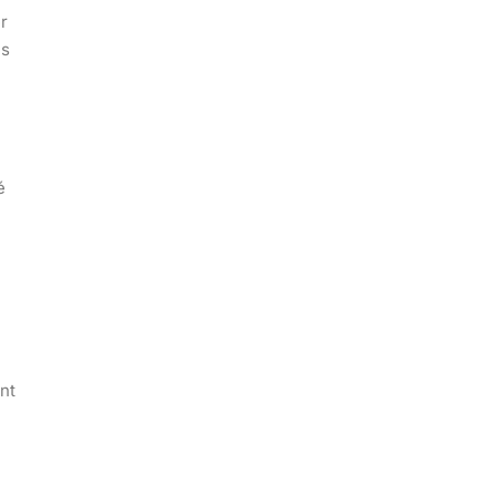
er
es
é
nt