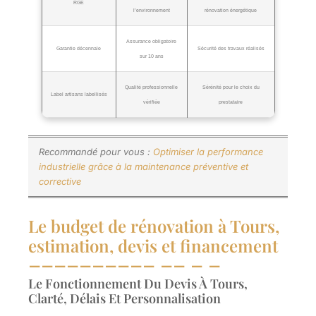
RGE
l’environnement
rénovation énergétique
Assurance obligatoire
Garantie décennale
Sécurité des travaux réalisés
sur 10 ans
Qualité professionnelle
Sérénité pour le choix du
Label artisans labellisés
vérifiée
prestataire
Recommandé pour vous :
Optimiser la performance
industrielle grâce à la maintenance préventive et
corrective
Le budget de rénovation à Tours,
estimation, devis et financement
Le Fonctionnement Du Devis À Tours,
Clarté, Délais Et Personnalisation