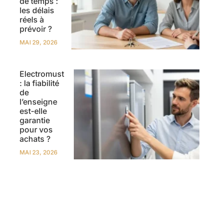
de temps :
les délais
réels à
prévoir ?
MAI 29, 2026
Electromust
: la fiabilité
de
l’enseigne
est-elle
garantie
pour vos
achats ?
MAI 23, 2026