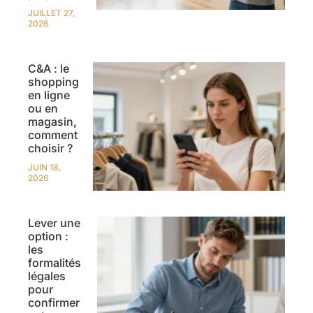
JUILLET 27,
2026
C&A : le
shopping
en ligne
ou en
magasin,
comment
choisir ?
JUIN 18,
2026
Lever une
option :
les
formalités
légales
pour
confirmer