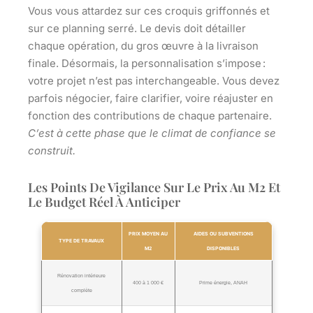
Vous vous attardez sur ces croquis griffonnés et
sur ce planning serré. Le devis doit détailler
chaque opération, du gros œuvre à la livraison
finale. Désormais, la personnalisation s’impose :
votre projet n’est pas interchangeable. Vous devez
parfois négocier, faire clarifier, voire réajuster en
fonction des contributions de chaque partenaire.
C’est à cette phase que le climat de confiance se
construit
.
Les Points De Vigilance Sur Le Prix Au M2 Et
Le Budget Réel À Anticiper
PRIX MOYEN AU
AIDES OU SUBVENTIONS
TYPE DE TRAVAUX
M2
DISPONIBLES
Rénovation intérieure
400 à 1 000 €
Prime énergie, ANAH
complète