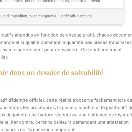
ité de l’emploi, fiches de salaire récentes, contrat de travail
vis d’imposition, bilan comptable, justificatif d’activité
stificatifs attendus en fonction de chaque profil, chaque docume
inence et la qualité dominent la quantité des pièces transmises
ves avec discernement pour convaincre.
Ce fonctionnement
lier
.
r dans un dossier de solvabilité
tif d’identité officiel, cette réalité s’observe facilement lors d
s toutes les procédures, la pièce d’identité et le justificatif d
ieux de joindre une facture récente ou une quittance de loyer af
tielle. Par contre, certains bailleurs demandent une attestation
té auprès de l’organisme compétent.