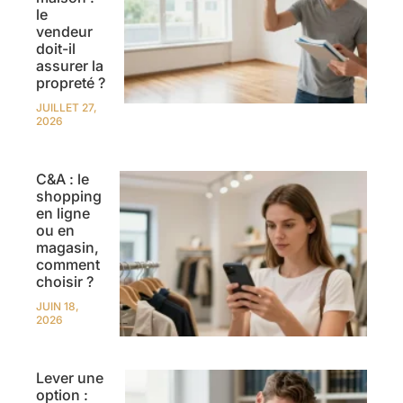
le
vendeur
doit-il
assurer la
propreté ?
JUILLET 27,
2026
C&A : le
shopping
en ligne
ou en
magasin,
comment
choisir ?
JUIN 18,
2026
Lever une
option :