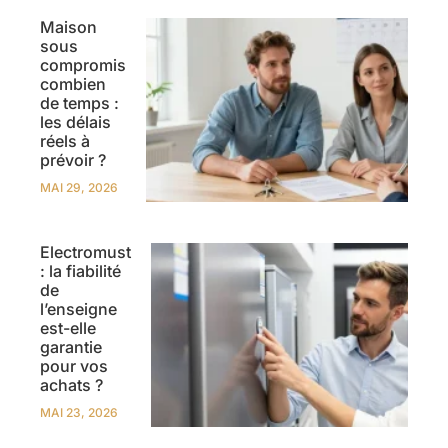
Maison
sous
compromis
combien
de temps :
les délais
réels à
prévoir ?
MAI 29, 2026
Electromust
: la fiabilité
de
l’enseigne
est-elle
garantie
pour vos
achats ?
MAI 23, 2026