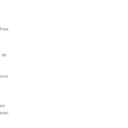
fres.
s de
sions
des
 avec