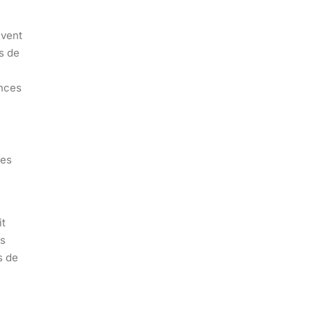
uvent
s de
ances
des
it
es
s de