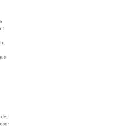
e
nt
tre
que
, des
peser