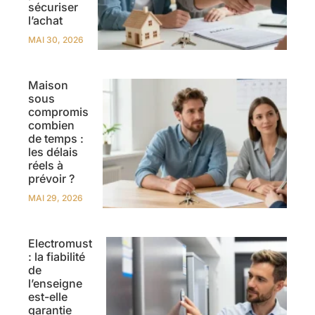
sécuriser
l’achat
MAI 30, 2026
Maison
sous
compromis
combien
de temps :
les délais
réels à
prévoir ?
MAI 29, 2026
Electromust
: la fiabilité
de
l’enseigne
est-elle
garantie