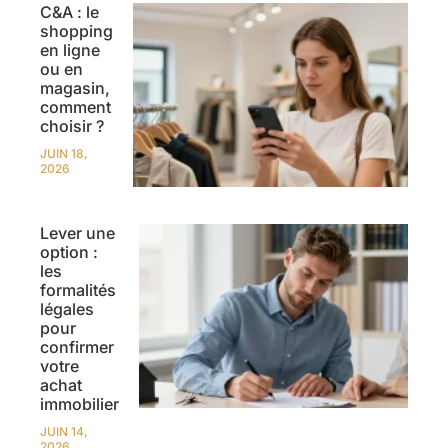
C&A : le
shopping
en ligne
ou en
magasin,
comment
choisir ?
JUIN 18,
2026
Lever une
option :
les
formalités
légales
pour
confirmer
votre
achat
immobilier
JUIN 14,
2026