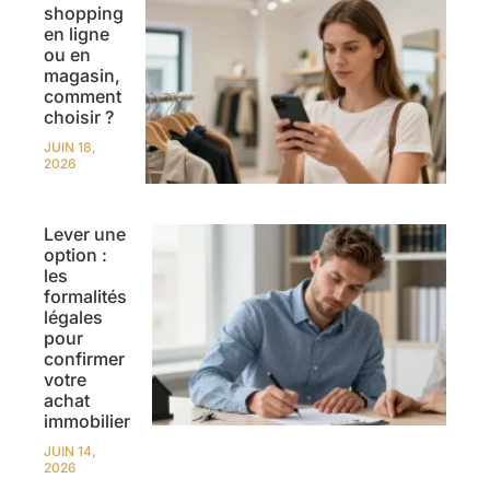
shopping
en ligne
ou en
magasin,
comment
choisir ?
JUIN 18,
2026
Lever une
option :
les
formalités
légales
pour
confirmer
votre
achat
immobilier
JUIN 14,
2026