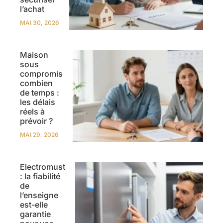
l’achat
MAI 30, 2026
Maison
sous
compromis
combien
de temps :
les délais
réels à
prévoir ?
MAI 29, 2026
Electromust
: la fiabilité
de
l’enseigne
est-elle
garantie