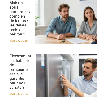
Maison
sous
compromis
combien
de temps :
les délais
réels à
prévoir ?
MAI 29, 2026
Electromust
: la fiabilité
de
l’enseigne
est-elle
garantie
pour vos
achats ?
MAI 23, 2026