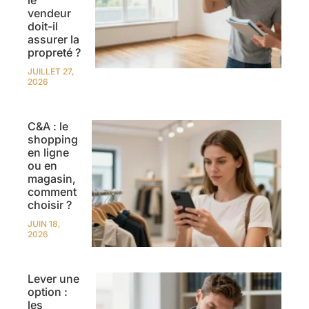
le
vendeur
doit-il
assurer la
propreté ?
JUILLET 27,
2026
C&A : le
shopping
en ligne
ou en
magasin,
comment
choisir ?
JUIN 18,
2026
Lever une
option :
les