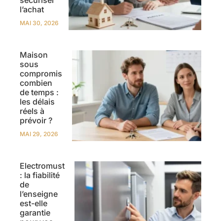
sécuriser
l’achat
MAI 30, 2026
Maison
sous
compromis
combien
de temps :
les délais
réels à
prévoir ?
MAI 29, 2026
Electromust
: la fiabilité
de
l’enseigne
est-elle
garantie