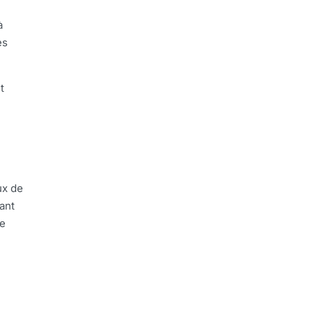
à
es
t
ux de
ant
de