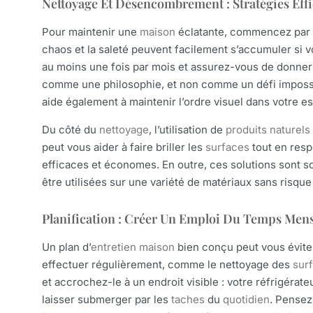
Nettoyage Et Désencombrement : Stratégies Eff
Pour maintenir une
maison
éclatante, commencez par 
chaos et la saleté peuvent facilement s’accumuler si 
au moins une fois par mois et assurez-vous de donner
comme une philosophie, et non comme un défi impossib
aide également à maintenir l’ordre visuel dans votre e
Du côté du
nettoyage
, l’utilisation de
produits naturels
peut vous aider à faire briller les
surfaces
tout en respe
efficaces et économes. En outre, ces solutions sont s
être utilisées sur une variété de matériaux sans risque
Planification : Créer Un Emploi Du Temps Mens
Un plan d’
entretien maison
bien conçu peut vous évite
effectuer régulièrement, comme le nettoyage des
sur
et accrochez-le à un endroit visible : votre réfrigérate
laisser submerger par les
taches
du
quotidien
. Pensez