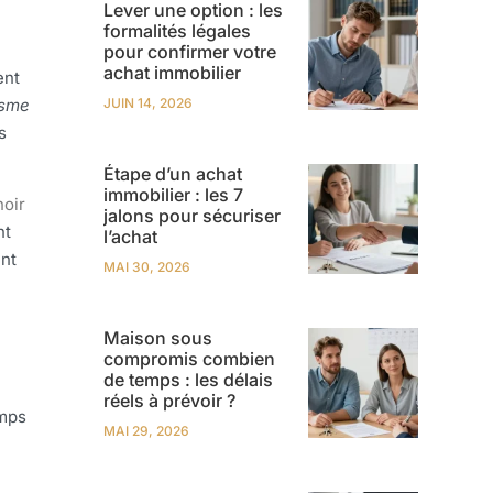
Lever une option : les
formalités légales
pour confirmer votre
achat immobilier
ent
isme
JUIN 14, 2026
s
Étape d’un achat
immobilier : les 7
noir
jalons pour sécuriser
nt
l’achat
ent
MAI 30, 2026
Maison sous
compromis combien
de temps : les délais
réels à prévoir ?
emps
MAI 29, 2026