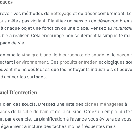
icaces
revoir vos méthodes de
nettoyage
et de désencombrement. Le
vous n’êtes pas vigilant. Planifiez un session de désencombrem
 à chaque objet une fonction ou une place. Pensez au
minimal
le à réaliser. Cela encourage non seulement la simplicité mai
space de vie.
comme le
vinaigre blanc
, le
bicarbonate de soude
, et le
savon 
ctant l’
environnement
. Ces
produits entretien
écologiques so
ouvent moins coûteuses que les nettoyants industriels et peuv
 d’abîmer les surfaces.
uel D’entretien
r bien des soucis. Dressez une liste des
tâches ménagères
à
faces
de la
salle de bain
et de la cuisine. Créez un emploi du t
ur, par exemple. La planification à l’avance vous évitera de vous
 également à inclure des tâches moins fréquentes mais