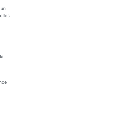
 un
elles
de
ence