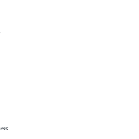
.
n
e
vec