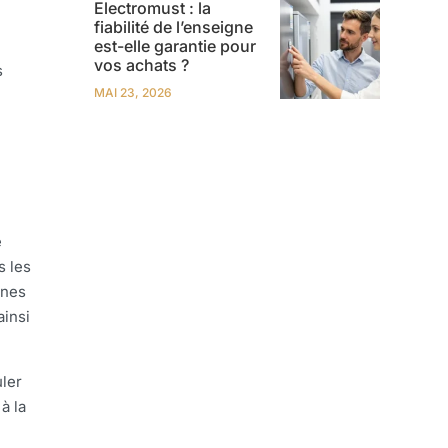
Electromust : la
fiabilité de l’enseigne
est-elle garantie pour
vos achats ?
s
MAI 23, 2026
e
s les
nnes
ainsi
ler
à la