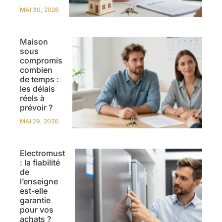
MAI 30, 2026
Maison
sous
compromis
combien
de temps :
les délais
réels à
prévoir ?
MAI 29, 2026
Electromust
: la fiabilité
de
l’enseigne
est-elle
garantie
pour vos
achats ?