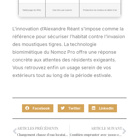
Nettoyage du filtre
Une fois par saison
Protection du moteur et débit d’air
L’innovation d’Alexandre Réant s’impose comme la
référence pour sécuriser l’habitat contre l’invasion
des moustiques tigres. La technologie
biomimétique du Nomoz Pro offre une réponse
concrète aux attentes des résidents exigeants.
Vous retrouvez enfin un usage serein de vos
extérieurs tout au long de la période estivale.
Facebook
Twitter
LinkedIn
ARTICLES PRÉCÉDENTS
ARTICLE SUIVANT
Changement chasse d’eau locataire : le locataire ou le propriétaire doit payer ?
Combien emprunter avec 50000 euros d’apport : le budget possible ?