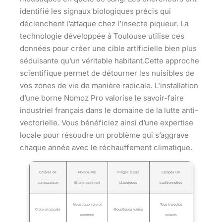
identifié les signaux biologiques précis qui
déclenchent l’attaque chez l’insecte piqueur. La
technologie développée à Toulouse utilise ces
données pour créer une cible artificielle bien plus
séduisante qu’un véritable habitant.Cette approche
scientifique permet de détourner les nuisibles de
vos zones de vie de manière radicale. L’installation
d’une borne Nomoz Pro valorise le savoir-faire
industriel français dans le domaine de la lutte anti-
vectorielle. Vous bénéficiez ainsi d’une expertise
locale pour résoudre un problème qui s’aggrave
chaque année avec le réchauffement climatique.
Critères de
Nomoz Pro
Pièges à Gaz
Lampes UV
comparaison
(Biomimétisme)
classiques
traditionnelles
Moustique tigre et
Tous insectes
Cible principale
Moustiques variés
commun
volants