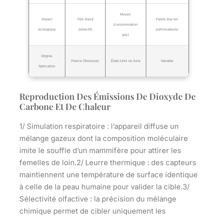
Moyen
Impact
Très élevé
Faible (tue les
(consommation
écologique
(sélectif)
pollinisateurs)
gaz)
Origine
France (Toulouse)
États-Unis ou Asie
Variable
fabrication
Reproduction Des Émissions De Dioxyde De
Carbone Et De Chaleur
1/
Simulation respiratoire
: l’appareil diffuse un
mélange gazeux dont la composition moléculaire
imite le souffle d’un mammifère pour attirer les
femelles de loin.2/
Leurre thermique
: des capteurs
maintiennent une température de surface identique
à celle de la peau humaine pour valider la cible.3/
Sélectivité olfactive
: la précision du mélange
chimique permet de cibler uniquement les