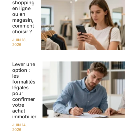
shopping
en ligne
ou en
magasin,
comment
choisir ?
JUIN 18,
2026
Lever une
option :
les
formalités
légales
pour
confirmer
votre
achat
immobilier
JUIN 14,
2026