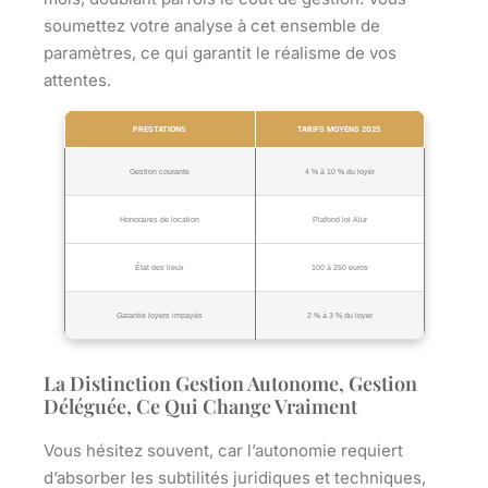
soumettez votre analyse à cet ensemble de
paramètres, ce qui garantit le réalisme de vos
attentes.
PRESTATIONS
TARIFS MOYENS 2025
Gestion courante
4 % à 10 % du loyer
Honoraires de location
Plafond loi Alur
État des lieux
100 à 250 euros
Garantie loyers impayés
2 % à 3 % du loyer
La Distinction Gestion Autonome, Gestion
Déléguée, Ce Qui Change Vraiment
Vous hésitez souvent, car l’autonomie requiert
d’absorber les subtilités juridiques et techniques,